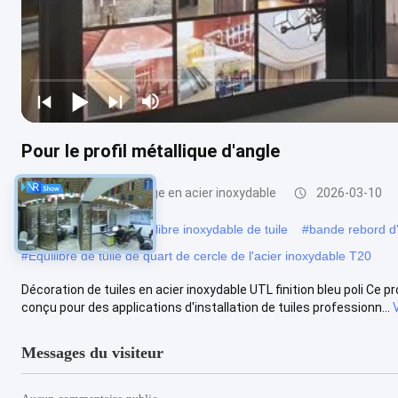
Pour le profil métallique d'angle
garniture de carrelage en acier inoxydable
2026-03-10
#
Le PVC a balayé l'équilibre inoxydable de tuile
#
bande rebord d'
#
Équilibre de tuile de quart de cercle de l'acier inoxydable T20
Décoration de tuiles en acier inoxydable UTL finition bleu poli Ce pro
conçu pour des applications d'installation de tuiles professionn...
Messages du visiteur