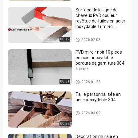
inoxydable
Surface de la ligne de
cheveux PVD couleur
revêtue de tuiles en acier
inoxydable Trim Roll
adhésif plat
garniture de carrelage en acier
00:12
2026-02-03
inoxydable
PVD miroir noir 10 pieds
en acier inoxydable
bordure de garniture 304
forme
garniture de carrelage en acier
00:31
2026-01-23
inoxydable
Taille personnalisée en
acier inoxydable 304
garniture de carrelage en acier
2026-03-09
inoxydable
00:22
Décoration murale en