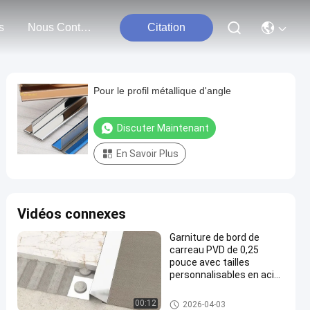
s
Nous Contacter
Citation
Pour le profil métallique d'angle
Discuter Maintenant
En Savoir Plus
Vidéos connexes
Garniture de bord de
carreau PVD de 0,25
pouce avec tailles
personnalisables en acier
inoxydable
garniture de carrelage en acier
00:12
2026-04-03