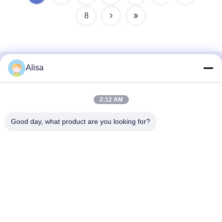
8
Alisa
Contact rapide
Adresse
2:12 AM
Adresse de bureau d'exportation : Pièce 1919, plancher 19,
Good day, what product are you looking for?
bâtiment de Veinna, Chencun, Shunde, Foshan,
Guangdong, Chine
Télégramme
86-757-2332-8960
E-mail
info@meibaotai.com