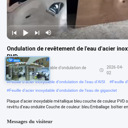
Ondulation de revêtement de l'eau d'acier inox
PVD
2026-04-
Feuille d'acier inoxydable d'ondulation de
l'eau
02
#
Feuille d'acier inoxydable d'ondulation de l'eau d'AISI
#
Feuille d
#
Feuille d'acier inoxydable d'ondulation de l'eau de gigaoctet
Plaque d'acier inoxydable métallique bleu couche de couleur PVD o
revêtu d'eau ondulée Couche de couleur: bleu Emballage: boîtier en .
Messages du visiteur