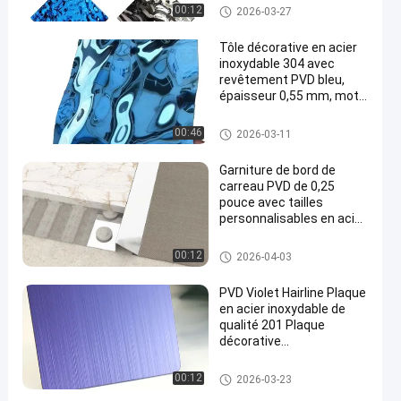
plafond
Feuille d'acier inoxydable d'on
00:12
2026-03-27
dulation de l'eau
Tôle décorative en acier
inoxydable 304 avec
revêtement PVD bleu,
épaisseur 0,55 mm, motif
ondulation d'eau
Feuille d'acier inoxydable d'on
00:46
2026-03-11
dulation de l'eau
Garniture de bord de
carreau PVD de 0,25
pouce avec tailles
personnalisables en acier
inoxydable
garniture de carrelage en acier
00:12
2026-04-03
inoxydable
PVD Violet Hairline Plaque
en acier inoxydable de
qualité 201 Plaque
décorative
1219x2438mm Taille
Feuille d'acier inoxydable de dé
00:12
2026-03-23
lié