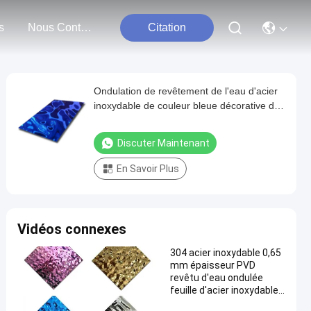
s
Nous Contacter
Citation
Ondulation de revêtement de l'eau d'acier
inoxydable de couleur bleue décorative de
la tôle PVD
Discuter Maintenant
En Savoir Plus
Vidéos connexes
304 acier inoxydable 0,65
mm épaisseur PVD
revêtu d'eau ondulée
feuille d'acier inoxydable
pour la décoration de