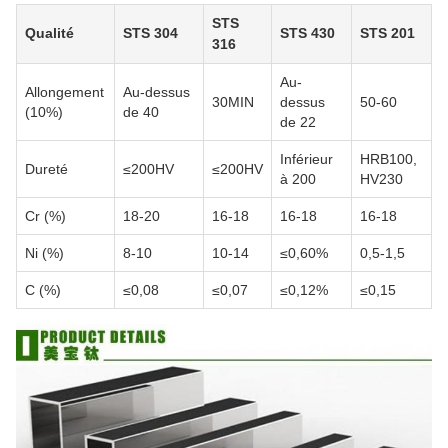
STS
Qualité
STS 304
STS 430
STS 201
316
Au-
Allongement
Au-dessus
30MIN
dessus
50-60
(10%)
de 40
de 22
Inférieur
HRB100,
Dureté
≤200HV
≤200HV
à 200
HV230
Cr (%)
18-20
16-18
16-18
16-18
Ni (%)
8-10
10-14
≤0,60%
0,5-1,5
C (%)
≤0,08
≤0,07
≤0,12%
≤0,15