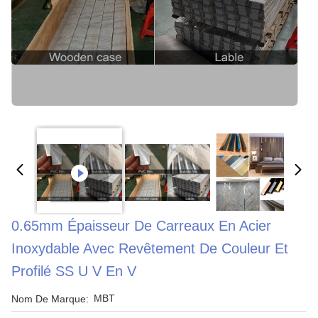
0.65mm Épaisseur De Carreaux En Acier
Inoxydable Avec Revêtement De Couleur Et
Profilé SS U V En V
MBT
Nom De Marque: