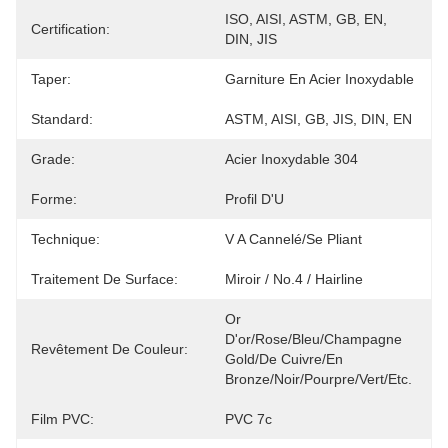
ISO, AISI, ASTM, GB, EN, 
Certification:
DIN, JIS
Taper:
Garniture En Acier Inoxydable
Standard:
ASTM, AISI, GB, JIS, DIN, EN
Grade:
Acier Inoxydable 304
Forme:
Profil D'U
Technique:
V A Cannelé/se Pliant
Traitement De Surface:
Miroir / No.4 / Hairline
Or 
D'or/Rose/bleu/Champagne 
Revêtement De Couleur:
Gold/de Cuivre/en 
Bronze/noir/pourpre/vert/etc.
Film PVC:
PVC 7c